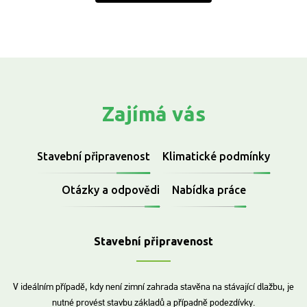
el.:
+420 608 548 103
,
Email.:
petras@zimni-zahrada.ne
Zajímá vás
Stavební připravenost
Klimatické podmínky
Otázky a odpovědi
Nabídka práce
Stavební připravenost
V ideálním případě, kdy není zimní zahrada stavěna na stávající dlažbu, je
nutné provést stavbu základů a případně podezdívky.