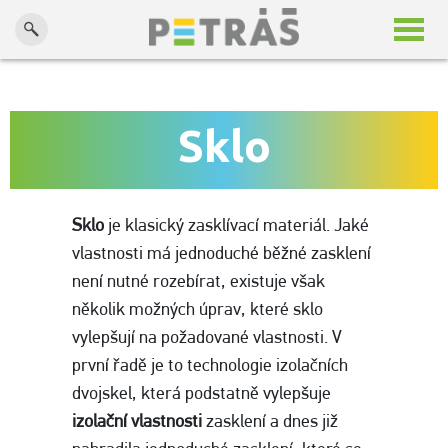
Potřebujete poradit?
Kontaktuje nás na Tel.: +420 608 548 103 , E-mail.:
petras@zimni-zahrada.net
Sklo
Sklo
je klasický zasklívací materiál. Jaké
vlastnosti má jednoduché běžné zasklení
není nutné rozebírat, existuje však
několik možných úprav, které sklo
vylepšují na požadované vlastnosti. V
první řadě je to technologie izolačních
dvojskel, která podstatně vylepšuje
izolační vlastnosti
zasklení a dnes již