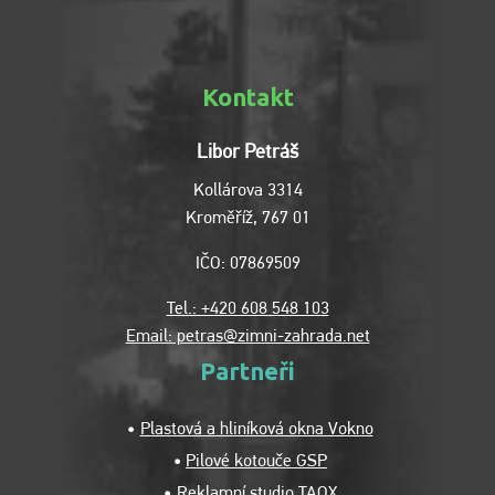
Kontakt
Libor Petráš
Kollárova 3314
Kroměříž, 767 01
IČO: 07869509
Tel.: +420 608 548 103
Email: petras@zimni-zahrada.net
Partneři
Plastová a hliníková okna Vokno
Pilové kotouče GSP
Reklamní studio TAOX