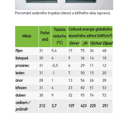
Porovnání solárního trojskla (vlevo) a běžného skla (vpravo).
Celková energie globálního
Teplota
Počet
slunečního záření (kWh/m²)
Měsíc
vzduchu
dnů
(°C)
Sever
Jih
Východ
Západ
říjen
31
9,4
17
75
34
48
listopad
30
4
9
36
14
18
prosinec
31
-0,5
6
29
11
12
leden
31
-1
7
50
15
20
únor
28
1
13
56
26
28
březen
31
4
23
82
51
53
duben
30
9
32
95
74
72
celkem /
212
3,7
107
423
225
251
průměr