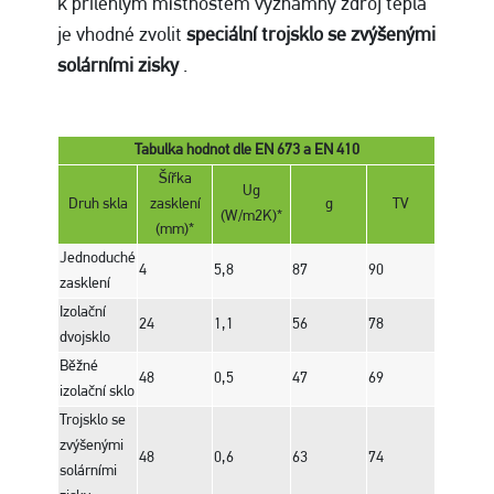
k přilehlým místnostem významný zdroj tepla
je vhodné zvolit
speciální trojsklo se zvýšenými
solárními zisky
.
Tabulka hodnot dle EN 673 a EN 410
Šířka
Ug
Druh skla
zasklení
g
TV
(W/m2K)*
(mm)*
Jednoduché
4
5,8
87
90
zasklení
Izolační
24
1,1
56
78
dvojsklo
Běžné
48
0,5
47
69
izolační sklo
Trojsklo se
zvýšenými
48
0,6
63
74
solárními