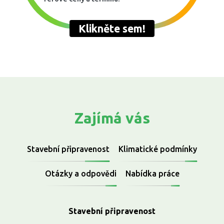
Klikněte sem!
el.:
+420 608 548 103
,
Email.:
petras@zimni-zahrada.ne
Zajímá vás
Stavební připravenost
Klimatické podmínky
Otázky a odpovědi
Nabídka práce
Stavební připravenost