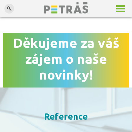
Potřebujete poradit?
Kontaktuje nás na Tel.: +420 608 548 103 , E-mail.:
petras@zimni-zahrada.net
Děkujeme za váš
zájem o naše
novinky!
Reference