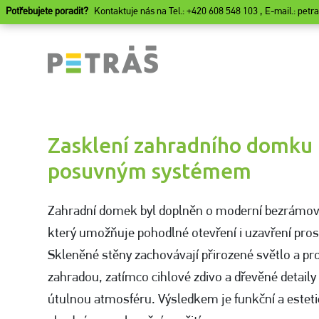
Potřebujete poradit?
Kontaktuje nás na Tel.: +420 608 548 103 , E-mail.: pet
Zasklení zahradního domk
posuvným systémem
Zahradní domek byl doplněn o moderní bezrámo
který umožňuje pohodlné otevření i uzavření pros
Skleněné stěny zachovávají přirozené světlo a prop
zahradou, zatímco cihlové zdivo a dřevěné detaily
útulnou atmosféru. Výsledkem je funkční a esteti