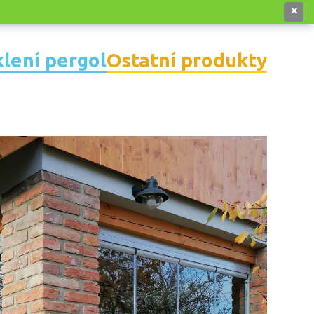
lení pergol
Ostatní produkty