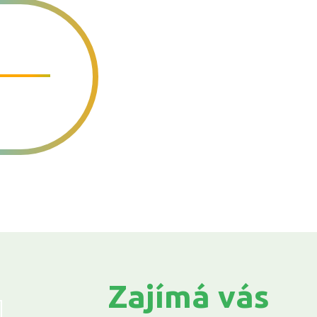
hrada.net
Zajímá vás