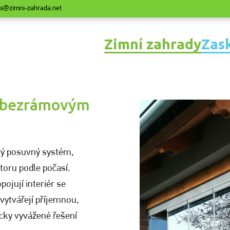
ras@zimni-zahrada.net
Zimní zahrady
Zask
INFORMACE
INFORMACE
FOTOGALERIE
FOTOGALERIE
u bezrámovým
vý posuvný systém,
toru podle počasí.
ojují interiér se
 vytvářejí příjemnou,
cky vyvážené řešení