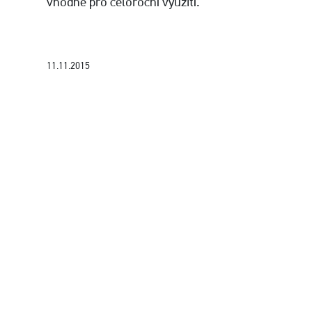
vhodné pro celoroční využití.
11.11.2015