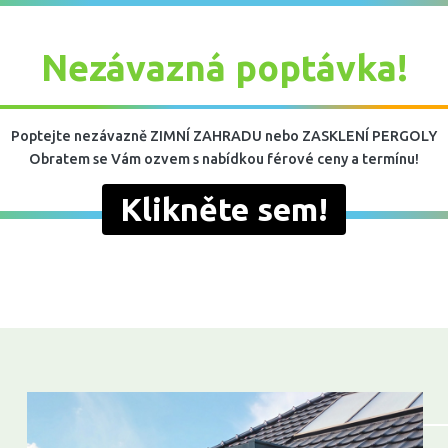
Nezávazná poptávka!
Poptejte nezávazně ZIMNÍ ZAHRADU nebo ZASKLENÍ PERGOLY
Obratem se Vám ozvem s nabídkou férové ceny a termínu!
Klikněte sem!
608 548 103
,
Email.:
petras@zimni-za